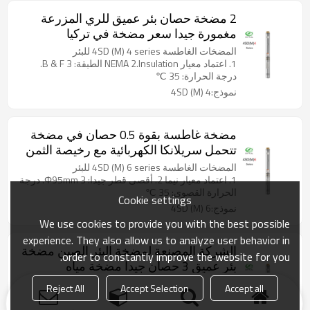
2 مضخة حصان بئر عميق للري المزرعة
مغمورة جيدا سعر مضخة في تركيا
المضخات الغاطسة 4SD (M) 4 series للبئر
1. اعتماد معيار NEMA 2.Insulation الطبقة: B & F 3.
درجة الحرارة: 35 ℃
نموذج:4SD (M) 4
مضخة غاطسة بقوة 0.5 حصان في مضخة
تتحمل سريلانكا الكهربائية مع رخيصة الثمن
المضخات الغاطسة 4SD (M) 6 series للبئر
1. اعتماد معيار نيما 2. أقصى قطر جيدا: Φ95mm 3. درجة
الحرارة القصوى: 35 ℃
Cookie settings
نموذج:4SD (M) 6
We use cookies to provide you with the best possible
experience. They also allow us to analyze user behavior in
الشركة المصنعة لمضخة البئر الصين مضخة
order to constantly improve the website for you.
بئر عميق 3 حصان جيدا مضخة مياه
المضخات الغاطسة 4SD (M) 6 series للبئر
Reject All
Accept Selection
Accept all
1. اعتماد معيار نيما 2. الخدمة المستمرة 3. درجة الحرارة
القصوى: 35 ℃