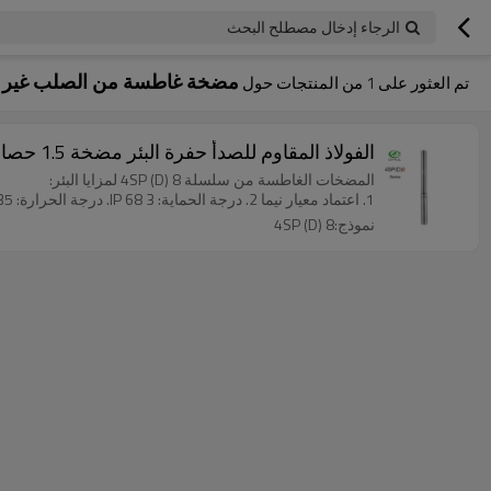
الرجاء إدخال مصطلح البحث
مضخة غاطسة من الصلب غير ال
تم العثور على
1
من المنتجات حول
الفولاذ المقاوم للصدأ حفرة البئر مضخة 1.5 حصان تتحمل الكهربائية مضخة بئر عميقة للري
المضخات الغاطسة من سلسلة 4SP (D) 8 لمزايا البئر:
1. اعتماد معيار نيما 2. درجة الحماية: IP 68 3. درجة الحرارة: 35 ℃
نموذج:4SP (D) 8