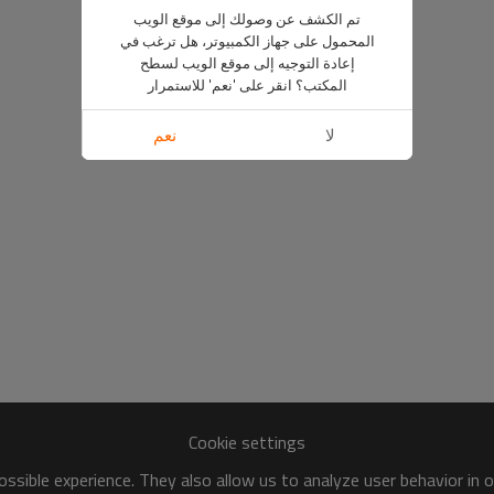
تم الكشف عن وصولك إلى موقع الويب
المحمول على جهاز الكمبيوتر، هل ترغب في
إعادة التوجيه إلى موقع الويب لسطح
المكتب؟ انقر على 'نعم' للاستمرار
لا
نعم
Cookie settings
ssible experience. They also allow us to analyze user behavior in 