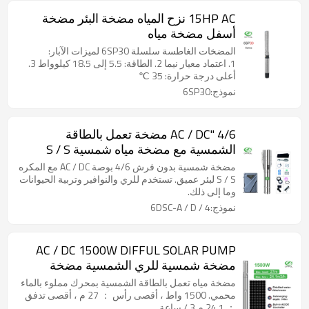
15HP AC نزح المياه مضخة البئر مضخة
أسفل مضخة مياه
المضخات الغاطسة سلسلة 6SP30 لميزات الآبار:
1. اعتماد معيار نيما 2. الطاقة: 5.5 إلى 18.5 كيلوواط 3.
أعلى درجة حرارة: 35 ℃
نموذج:6SP30
4/6 "AC / DC مضخة تعمل بالطاقة
الشمسية مع مضخة مياه شمسية S / S
المكره للري مبيعات المصنع مباشرة
مضخة شمسية بدون فرش 4/6 بوصة AC / DC مع المكره
S / S لبئر عميق. تستخدم للري والنوافير وتربية الحيوانات
وما إلى ذلك.
نموذج:4 / 6DSC-A / D
AC / DC 1500W DIFFUL SOLAR PUMP
مضخة شمسية للري الشمسية مضخة
غاطسة سعر مضخة الآبار العميقة الشمسية
مضخة مياه تعمل بالطاقة الشمسية بمحرك مملوء بالماء
للبيع
محمي. 1500 واط ، أقصى رأس ： 27 م ، أقصى تدفق
： 24.1 م 3 / ساعة