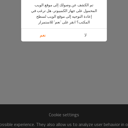
تم الكشف عن وصولك إلى موقع الويب
المحمول على جهاز الكمبيوتر، هل ترغب في
إعادة التوجيه إلى موقع الويب لسطح
المكتب؟ انقر على 'نعم' للاستمرار
لا
نعم
Cookie settings
ssible experience. They also allow us to analyze user behavior in 