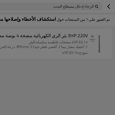
الرجاء إدخال مصطلح البحث
استكشاف الأخطاء وإصلاحها م
تم العثور على
1
من المنتجات حول
3HP 220V بئر الري الكهربائية مضخة 4 بوصة مضخة غاطسة للمزرعة باستخدام
4SP (D) 14 مضخات غاطسة سلسلة للبئر
1. اعتماد معيار نيما 2. أقصى قطر جيدا: Φ95mm 3. درجة الحرارة القصوى: 35 ℃
نموذج:4SP (D) 14