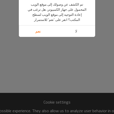
تم الكشف عن وصولك إلى موقع الويب
المحمول على جهاز الكمبيوتر، هل ترغب في
إعادة التوجيه إلى موقع الويب لسطح
المكتب؟ انقر على 'نعم' للاستمرار
لا
نعم
Cookie settings
ssible experience. They also allow us to analyze user behavior in 