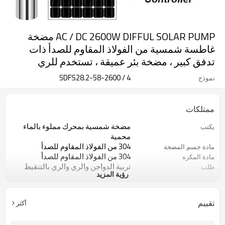
AC / DC 2600W DIFFUL SOLAR PUMP مضخة
غاطسة شمسية من الفولاذ المقاوم للصدأ ذات
تدفق كبير ، مضخة بئر عميقة ، تستخدم للري
4 / 5DFS28.2-58-2600
نموذج
ممتلكات
مضخة شمسية بمحرك مملوء بالماء
يكتب
محمية
304 من الفولاذ المقاوم للصدأ
مادة جسم المضخة
304 من الفولاذ المقاوم للصدأ
مادة المكره
تربية الدواجن والري والري بالتنقيط
طلب
رؤية المزيد
حقيبة خشبية
نوع الحزمة
سنتان
ضمان
تقييم
أكثر