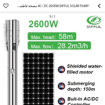
AC / DC 2600W DIFFUL SOLAR PUMP مضخة غاطسة شمسية من الفولاذ المقاوم للصدأ ذات تدفق كبير ، مضخة بئر عميقة ، تستخدم للري
5
/
1