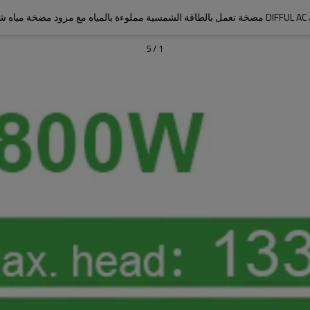
اه مع مزود مضخة مياه شمسية محمية S / S
5
/
1