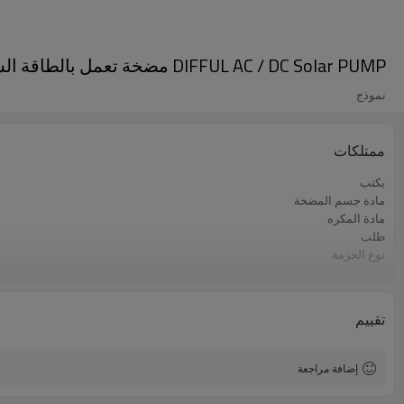
DIFFUL AC / DC Solar PUMP مضخة تعمل بالطاقة الشمسية مملوءة بالمياه مع مزود مضخة مياه شمسية محمية S / S
نموذج
ممتلكات
يكتب
مادة جسم المضخة
مادة المكره
طلب
نوع الحزمة
ضمان
تقييم
إضافة مراجعة