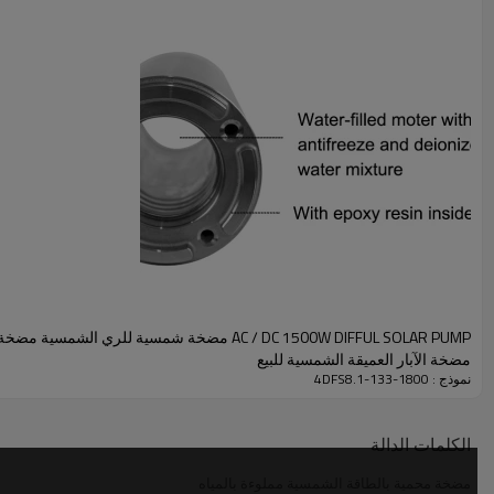
نموذج
نطاق الجهد DC
نطاق جهد التيار المتردد
من 60 إلى 380 فولت
4DFS8.1-133-1800
90-240 فولت تيار متردد
（60-440VOC
مخرج
حجم المضخة
كابل
1.25 بوصة
4 "
2 م
AC / DC 1500W DIFFUL SOLAR PUMP مضخة شمسية للري الشم
مضخة الآبار العميقة الشمسية للبيع
نموذج : 4DFS8.1-133-1800
الكلمات الدالة
مضخة محمية بالطاقة الشمسية مملوءة بالمياه