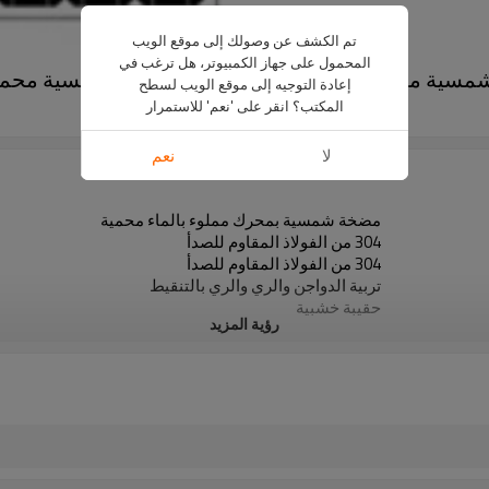
تم الكشف عن وصولك إلى موقع الويب
المحمول على جهاز الكمبيوتر، هل ترغب في
إعادة التوجيه إلى موقع الويب لسطح
المكتب؟ انقر على 'نعم' للاستمرار
4DFS8.1-133-1800
لا
نعم
مضخة شمسية بمحرك مملوء بالماء محمية
304 من الفولاذ المقاوم للصدأ
304 من الفولاذ المقاوم للصدأ
تربية الدواجن والري والري بالتنقيط
حقيبة خشبية
رؤية المزيد
سنتان