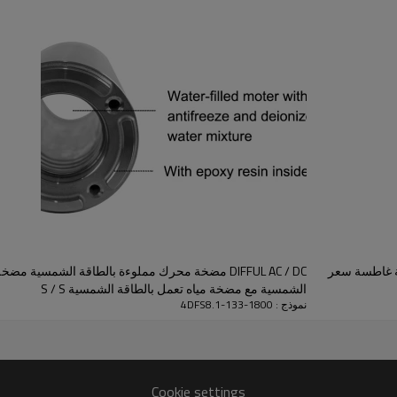
قوة
ماكس تدفق
ماكس هيد
1800 واط
8.1 م 3 / ساعة
133 م
PV
وضع اتصال
جسم المضخة
330 واط * 7
في سلسلة
4DFS3 / 11
سية مضخة غاطسة سعر
DIFFUL AC / DC مضخة محرك مملوءة بالطاقة الشمسية 
الشمسية مع مضخة مياه تعمل بالطاقة الشمسية S / S
نموذج : 4DFS8.1-133-1800
Cookie settings