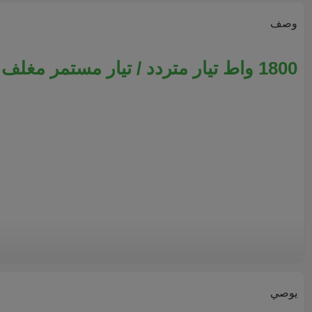
وصف
1800 واط تيار متردد / تيار مستمر مغلف بالمياه بمحرك مملوء بالمياه بالطاقة الشمسية مع مضخة S / S
يوصي