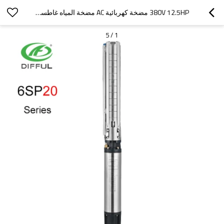
380V 12.5HP مضخة كهربائية AC مضخة المياه غاطسة لمضخة مضخة الري جيدا
5
/
1