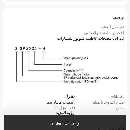
وصف
تفاصيل المنتج
الاختيار والتعبئة والتغليف
6SP20 مضخات غاطسة لموتور للسيارات
محرك
تطبيقات
نظام التزويد بالمياه
اعتمدت معيار نيما
فئة العزل: F
معزز
رؤية المزيد
درجة الحماية: IP 68
حديقة وري المزرعة
أعلى درجة حرارة للسائل: 35 ℃
خفض مستوى المياه
Cookie settings
أقصى قطر جيد: Φ143mm
الجوفية
الكلمات الدالة