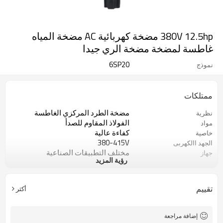
380V 12.5hp مضخة كهربائية AC مضخة المياه
غاطسة لمضخة مضخة الري جيدا
6SP20
نموذج
ممتلكات
مضخة الطرد المركزي الغاطسة
نظرية
الفولاذ المقاوم للصدأ
مواد
كفاءة عالية
خاصية
380-415V
الجهد االكهربى
مختلف التطبيقات الصناعية
جهاز
رؤية المزيد
علبة أو حالة خشبية
نوع الحزمة
1 سنة
ضمان
مضخة مياه الري
Iteam
تقييم
أكثر
اساسي
قياسي أو غير قياسي
إضافة مراجعة