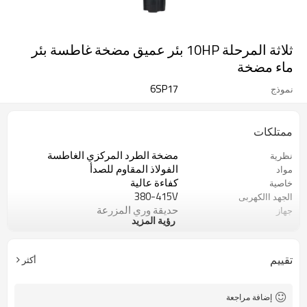
ثلاثة المرحلة 10HP بئر عميق مضخة غاطسة بئر
ماء مضخة
6SP17
نموذج
ممتلكات
مضخة الطرد المركزي الغاطسة
نظرية
الفولاذ المقاوم للصدأ
مواد
كفاءة عالية
خاصية
380-415V
الجهد االكهربى
حديقة وري المزرعة
جهاز
رؤية المزيد
علبة أو حالة خشبية
نوع الحزمة
1 سنة
ضمان
مضخة مياه الري
Iteam
تقييم
أكثر
اساسي
قياسي أو غير قياسي
إضافة مراجعة