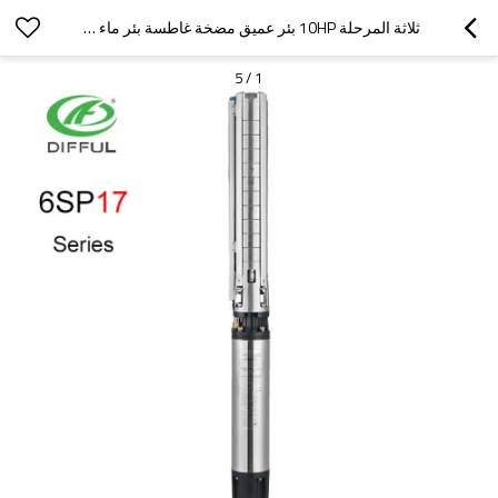
ثلاثة المرحلة 10HP بئر عميق مضخة غاطسة بئر ماء مضخة
5
/
1