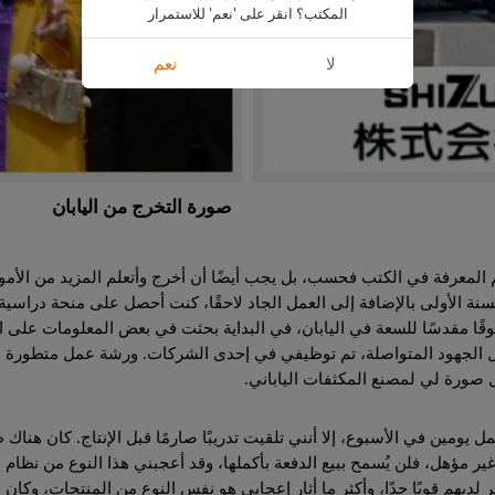
المكتب؟ انقر على 'نعم' للاستمرار
لا
نعم
صورة التخرج من اليابان
علم المعرفة في الكتب فحسب، بل يجب أيضًا أن أخرج وأتعلم المزيد من الأم
 السنة الأولى بالإضافة إلى العمل الجاد لاحقًا، كنت أحصل على منحة در
شوقًا مقدسًا للسعة في اليابان، في البداية بحثت في بعض المعلومات على ال
ل الجهود المتواصلة، تم توظيفي في إحدى الشركات. ورشة عمل متطورة وخال
 صورة لي لمصنع المكثفات الياباني.
 يومين في الأسبوع، إلا أنني تلقيت تدريبًا صارمًا قبل الإنتاج. كان هن
ر مؤهل، فلن يُسمح ببيع الدفعة بأكملها، وقد أعجبني هذا النوع من نظام ال
 لديهم قويًا جدًا، وأكثر ما أثار إعجابي هو نفس النوع من المنتجات، وكا