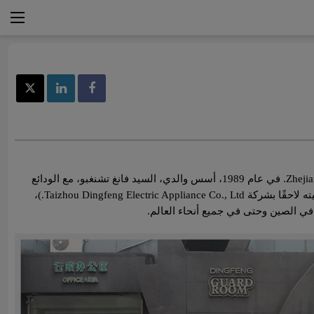
أنا فانغ تشيمين، رئيس شركة Taizhou Dingfeng Electric Appliance Co., Ltd، ولدت عام 1986 في قرية صغيرة في مدينة Wenling بمقاطعة Zhejiang. في عام 1989، أسس والدي، السيد فانغ تشنغبو، مع الودائع
التي وفرها خلال 10 سنوات من الخبرة في بيع النظارات في شمال شرق الصين، مصنع Wenling Shanshi Capacitor Manufactory (أعيدت تسميته لاحقًا بشركة Taizhou Dingfeng Electric Appliance Co., Ltd.)،