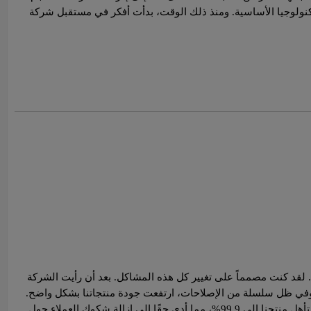
تكنولوجيا الأساسية. ومنذ ذلك الوقت، بدأت أفكر في مستقبل شركة
. لقد كنت مصمماً على تغيير كل هذه المشاكل. بعد أن رأيت الشركة
دة. وفي ظل سلسلة من الإصلاحات، ارتفعت جودة منتجاتنا بشكل واضح.
من قبل، كنا نعرف جودة منتجاتنا فقط من خلال تعليقات العملاء. الآن نظرًا لأننا اعتمدنا الفحص الانتقائي لتجربة تقادم العينات، فقد وصل معدل تأهل منتجنا إلى 99.9%، مما أدى حقًا إلى إزالة شكوك العملاء حول