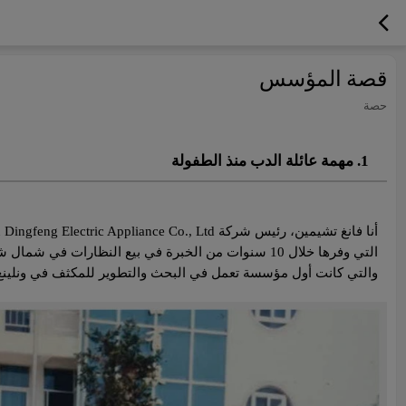
قصة المؤسس
حصة
1. مهمة عائلة الدب منذ الطفولة
والتي كانت أول مؤسسة تعمل في البحث والتطوير للمكثف في ونلينغ. الآن أصبحت Wenling واحدة من مراكز إنتاج مضخات المياه والمحركات في الصي